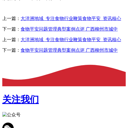
上一篇：
大洋洲地域_专注食物行业鞭策食物平安_资讯核心
下一篇：
食物平安问题管理典型案例点评 广西柳州市城中
上一篇：
大洋洲地域_专注食物行业鞭策食物平安_资讯核心
下一篇：
食物平安问题管理典型案例点评 广西柳州市城中
关注我们