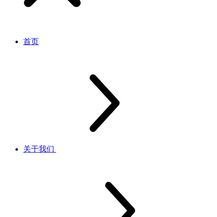
首页
关于我们