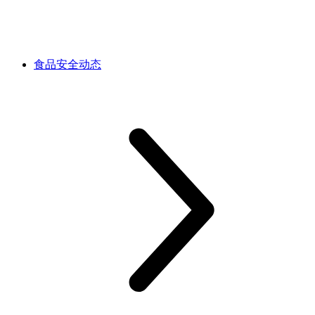
食品安全动态