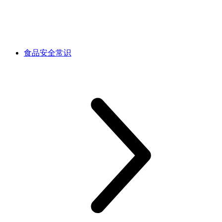
食品安全常识