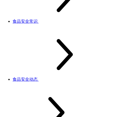
食品安全常识
食品安全动态