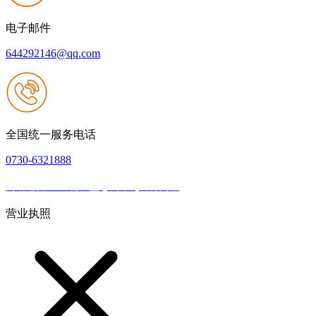
电子邮件
644292146@qq.com
全国统一服务电话
0730-6321888
网站建设：918博天堂·(中国区)官方网站
|
网站地图
本网站支持IPV6
营业执照