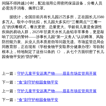
间隔不得跨越2小时，配送须用公用密闭保温设备，分餐人员
必需洗手消毒、佩带口罩。
据统计，全国目前共有长儿园25万多所，正在园长儿3580
多万人。取中小学比拟，长儿园大多实行“三餐两点”“三餐一
点”的供餐模式，餐次更密、总量更大。学龄前儿童是食源性
疾病的易动人群，2025年甘肃天水长儿血铅非常事务，更是敲
响了沉沉的警钟——涉事长儿园“第一义务人”认识稀薄、风险
防控能力衰、从业人员本质差劲等问题无遗。市场监管总局会
同教育部，正在现有《学校食物平安取养分健康办理》等轨制
根本上，特地制定了这份32条的《》，从七个方面织密了长儿
园食物平安的“防护网”。
上一篇：
守护儿童平安远离产物——眉县市场监管局开展
下一篇：
“食”刻守护校园食物平安
上一篇：
守护儿童平安远离产物——眉县市场监管局开展
下一篇：
“食”刻守护校园食物平安