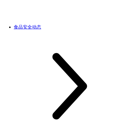
食品安全动态