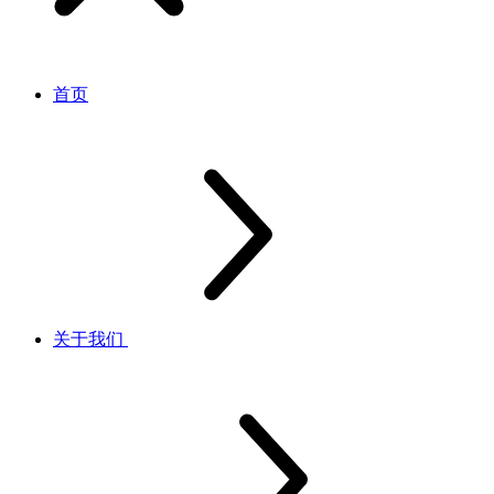
首页
关于我们