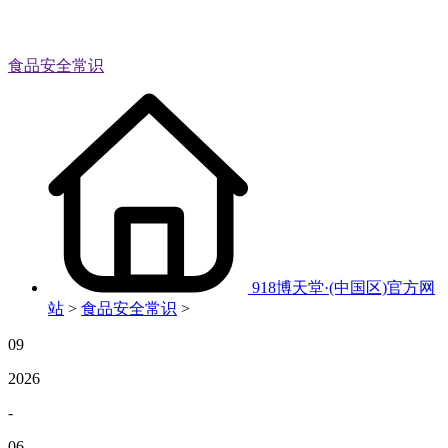
食品安全常识
918博天堂·(中国区)官方网
站
>
食品安全常识
>
09
2026
-
06