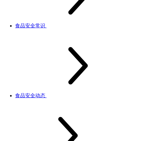
食品安全常识
食品安全动态