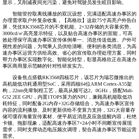
显示，又削减夜间光污染，避免对驾驶员发生眩目影响。
智能管控取离线播放的双沉设想，完满适配高速办事区的
办理需求取户外复杂收集，【高格欣】这款75寸高亮户外告白
屏，凭仗RK3568芯片的不变机能、2+32存储的大容量劣势、
3000cd/㎡高亮显示特征，以及贴合高速办事区的宣能，可高
效处理保守高速办事区宣传体例单一、消息传送低效、户外可
视性差的问题，为驾乘人员供给清晰、便利的各类消息，为高
速办事区运营方供给高效、省心的宣传取办理处理方案，同时
帮力办事区实现数字化、智能化转型，彰显高格欣正在高速办
事区商用显示范畴的针对性研发实力。
设备焦点搭载RK3568四核芯片，该芯片为瑞芯微推出的
高机能低功耗通用型SoC，采用四核64位ARM Cortex-A55架
构，22nm先辈制程工艺，最高从频可达2。0GHz，搭配Mali-
G52 2EE GPU，内置1TOPS算力的NPU，兼顾高机能取低功
耗特征，同时配备2G内存+32G存储组合，为高速办事区宣传
内容的流利播放、及时更新供给不变算力支持，32G大容量存
储可缓存海量宣传素材、便平易近消息及应急提醒内容，杜绝
卡顿、拖影现象，适配高速办事区7×24小时不间断宣传展现
需求，同时支撑动态电压频次调理，契合高速办事区节能运营
需求。