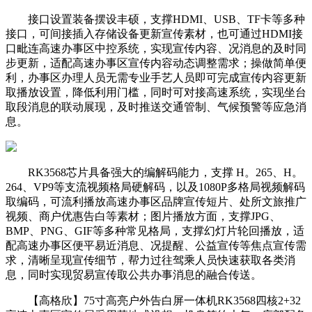
接口设置装备摆设丰硕，支撑HDMI、USB、TF卡等多种
接口，可间接插入存储设备更新宣传素材，也可通过HDMI接
口毗连高速办事区中控系统，实现宣传内容、况消息的及时同
步更新，适配高速办事区宣传内容动态调整需求；操做简单便
利，办事区办理人员无需专业手艺人员即可完成宣传内容更新
取播放设置，降低利用门槛，同时可对接高速系统，实现坐台
取段消息的联动展现，及时推送交通管制、气候预警等应急消
息。
RK3568芯片具备强大的编解码能力，支撑 H。265、H。
264、VP9等支流视频格局硬解码，以及1080P多格局视频解码
取编码，可流利播放高速办事区品牌宣传短片、处所文旅推广
视频、商户优惠告白等素材；图片播放方面，支撑JPG、
BMP、PNG、GIF等多种常见格局，支撑幻灯片轮回播放，适
配高速办事区便平易近消息、况提醒、公益宣传等焦点宣传需
求，清晰呈现宣传细节，帮力过往驾乘人员快速获取各类消
息，同时实现贸易宣传取公共办事消息的融合传送。
【高格欣】75寸高亮户外告白屏一体机RK3568四核2+32