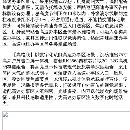
高速办事区宣传屏采用落地式设想，机身简约大气，底部配备
加固安定底座，无需依托墙体安拆，严酷遵照高速办事区告白
标牌设备办理，总高度节制正在10米以内，外缘滴水线取防撞
栏程度净距不小于1米，不占用通行通道、不遮挡交通标记取
探头，可矫捷摆设于高速办事区入口送宾区、焦点歇息消费
区、机身设想贴合高速办事区全体景不雅格调，可融入各类高
速办事区，兼具宣传适用性取视觉协调性，适配常规高速办事
区、高速枢纽办事区等各类坐点场景。
【高格欣】以数字化赋能高速办事区场景，沉磅推出75寸
高亮户外告白屏一体机，搭载RK3568四核芯片取2G+32G高机
能存储组合，将高亮显示科技取现代设想美学深度融合，采用
简约大气的落地式制型，可矫捷嵌入高速办事区入口、歇息
区、餐饮区等焦点节点，以沉浸式视觉体验承载品牌宣传、便
平易近、况播报等多元需求，打破保守户外宣传的视觉局限，
适配高速办事区人流稠密、光线多变、内容迭代屡次的场景特
征，兼具科技感取适用性，为高速办事区注入数字化时髦活
力。