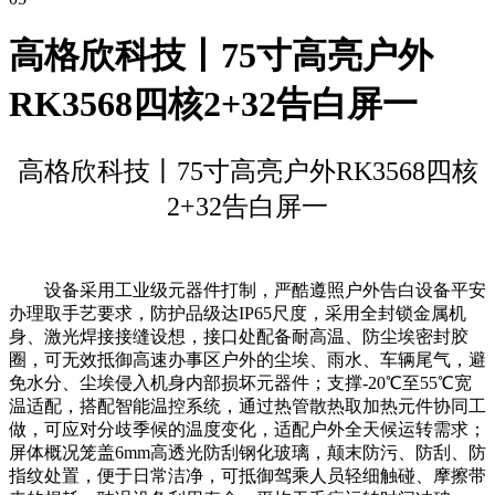
高格欣科技丨75寸高亮户外
RK3568四核2+32告白屏一
高格欣科技丨75寸高亮户外RK3568四核
2+32告白屏一
设备采用工业级元器件打制，严酷遵照户外告白设备平安
办理取手艺要求，防护品级达IP65尺度，采用全封锁金属机
身、激光焊接接缝设想，接口处配备耐高温、防尘埃密封胶
圈，可无效抵御高速办事区户外的尘埃、雨水、车辆尾气，避
免水分、尘埃侵入机身内部损坏元器件；支撑-20℃至55℃宽
温适配，搭配智能温控系统，通过热管散热取加热元件协同工
做，可应对分歧季候的温度变化，适配户外全天候运转需求；
屏体概况笼盖6mm高透光防刮钢化玻璃，颠末防污、防刮、防
指纹处置，便于日常洁净，可抵御驾乘人员轻细触碰、摩擦带