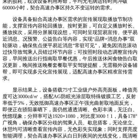
来的损耗，耽误设备利用寿命，平均无毛病运转时间冲破
60000小时，契合高速办事区持久不变运转的需求。
设备具备贴合高速办事区需求的宣传展现取播放节制功
能，支撑宣传内容轮回播放、按时更新，可自定义播放时长、
播放挨次，采用分屏展现设想，可同时呈现贸易宣传、便平易
近消息、况预警、公益告白等内容，实现“品牌+消息办事”双
轮驱动，确保焦点便平易近消息“常驻可见”，避免因消息滚动
过快导致驾乘人员错过环节内容；可按照时段动态调整宣传内
容，早间推送出行指南取早餐优惠，午后推送休闲食物告白取
况更新，晚间推送晚餐套餐取平安驾驶提醒，无需额外设备辅
帮，即可实现多元化宣传展现，适配高速办事区精准宣传需
求。
显示结果上，设备搭载75寸工业级户外高亮面板，峰值亮
度可达3000cd/㎡，搭配AG防眩光涂层取特殊镀膜工艺，反射
率低于5%，无效抵御高速办事区正午强光曲射取地面反光，
即便正在骄阳暴晒下，面仍然通透清晰、色彩丰满，无泛白、
恍惚现象；分辩率可达1920×1080，对比度3000！1，具备178°
广视角，确保办事区分歧的驾乘人员、歇息搭客，无论坐立、
休憩均可清晰查看宣传内容，无色彩失实现象；同时支撑亮度
智能调理，契合高速办事区从白日到夜间的光线变化，既清晰