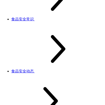
食品安全常识
食品安全动态