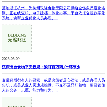
落地浙江杭州，为杭州玫隆食物无限公司供给全链条尺度化培
训、正在线查核、电子建档一体化办事。平台依托合规数字化
系统，协帮企业优化人员办理、...
2026-06-09
沉庆出台食物平安新规：紧盯百万商户“环节少
变乱背后都有人的要素，或是决策者居心违法，或是办理人员
失职，或是从业人员违规操做。不克不及只盯着物，更要管住
人的义务、志愿、能力和行为。...