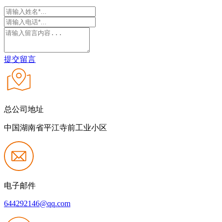
提交留言
总公司地址
中国湖南省平江寺前工业小区
电子邮件
644292146@qq.com