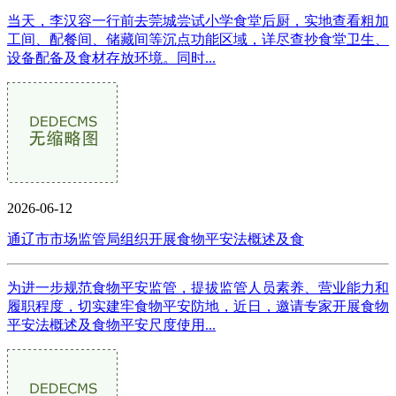
当天，李汉容一行前去莞城尝试小学食堂后厨，实地查看粗加
工间、配餐间、储藏间等沉点功能区域，详尽查抄食堂卫生、
设备配备及食材存放环境。同时...
2026-06-12
通辽市市场监管局组织开展食物平安法概述及食
为进一步规范食物平安监管，提拔监管人员素养、营业能力和
履职程度，切实建牢食物平安防地，近日，邀请专家开展食物
平安法概述及食物平安尺度使用...