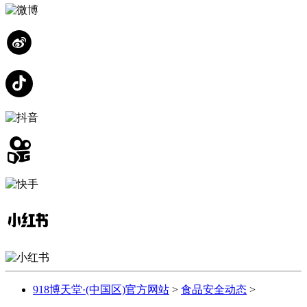
918博天堂·(中国区)官方网站
>
食品安全动态
>