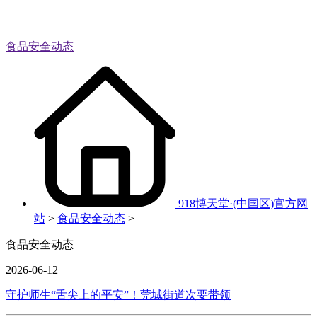
食品安全动态
918博天堂·(中国区)官方网
站
>
食品安全动态
>
食品安全动态
2026-06-12
守护师生“舌尖上的平安”！莞城街道次要带领