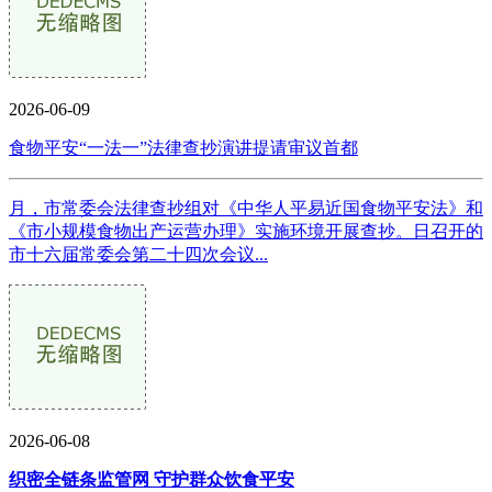
2026-06-09
食物平安“一法一”法律查抄演讲提请审议首都
月，市常委会法律查抄组对《中华人平易近国食物平安法》和
《市小规模食物出产运营办理》实施环境开展查抄。日召开的
市十六届常委会第二十四次会议...
2026-06-08
织密全链条监管网 守护群众饮食平安