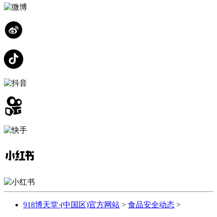
918博天堂·(中国区)官方网站
>
食品安全动态
>