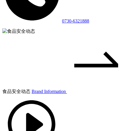
0730-6321888
食品安全动态
Brand Information