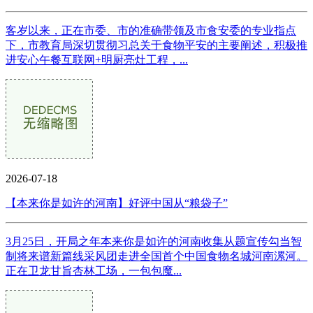
客岁以来，正在市委、市的准确带领及市食安委的专业指点
下，市教育局深切贯彻习总关于食物平安的主要阐述，积极推
进安心午餐互联网+明厨亮灶工程，...
2026-07-18
【本来你是如许的河南】好评中国从“粮袋子”
3月25日，开局之年本来你是如许的河南收集从题宣传勾当智
制将来谱新篇线采风团走进全国首个中国食物名城河南漯河。
正在卫龙甘旨杏林工场，一包包魔...