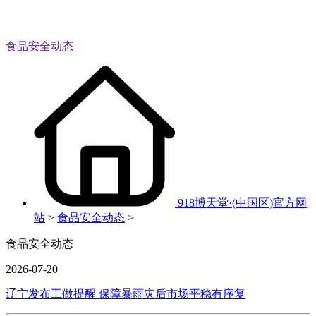
食品安全动态
918博天堂·(中国区)官方网
站
>
食品安全动态
>
食品安全动态
2026-07-20
辽宁发布工做提醒 保障暴雨灾后市场平稳有序复